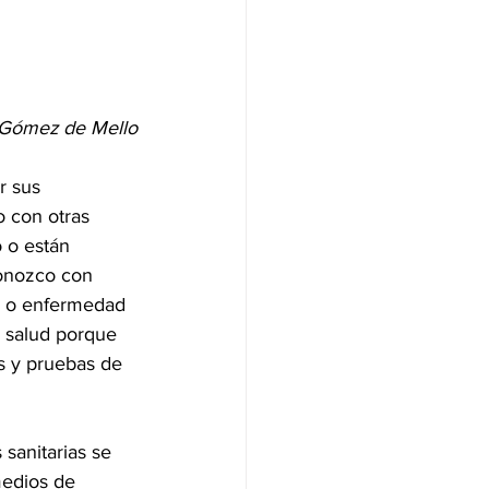
 Gómez de Mello
r sus 
 con otras 
 o están 
onozco con 
us o enfermedad 
e salud porque 
s y pruebas de 
sanitarias se 
medios de 