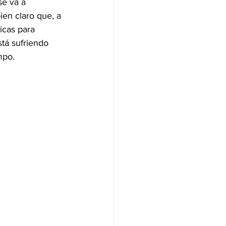
se va a 
ien claro que, a 
icas para 
stá sufriendo 
mpo.