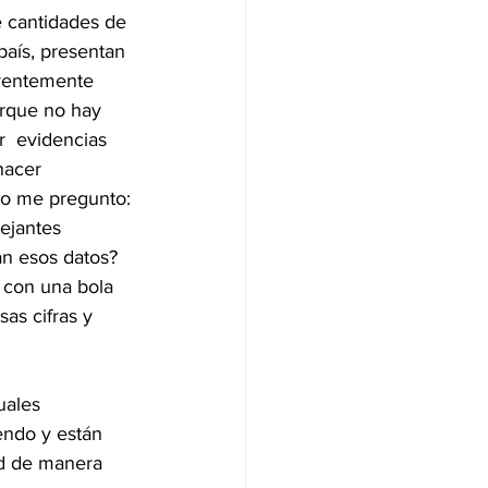
 cantidades de 
 país, presentan 
parentemente 
orque no hay 
  evidencias 
hacer 
eso me pregunto: 
ejantes 
n esos datos? 
s con una bola 
as cifras y 
uales 
ndo y están 
d de manera 