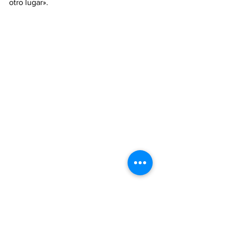
otro lugar».
Más 
224 mil cubanos
 han llegado a 
Estados Unidos durante el año fiscal 