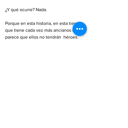
¿Y qué ocurre? Nada.
Porque en esta historia, en esta tierra 
que tiene cada vez más ancianos tal 
parece que ellos no tendrán  héroes.
Nadie vela por ellos ni los arropa ni los 
protege a tiempo completo. A menos 
que nos llenemos de rabias y empatías 
para defenderles DE TODO.
Y así, cada día, se escribe este cuento. 
Sin magia, sin héroes, sin esperanza.
Solo con la dignidad de quienes aún 
resisten.
#LaVozDeLos60