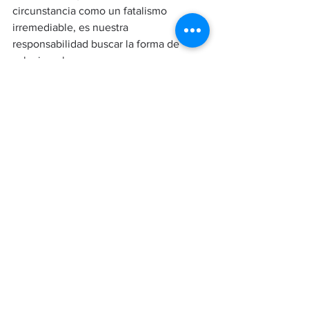
circunstancia como un fatalismo 
irremediable, es nuestra 
responsabilidad buscar la forma de 
solucionarlo.
La Habana, 29 septiembre 2025
#LaVozDeLos60
Ver todo
Entradas recientes