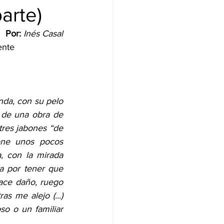
arte)
Por:
 Inés Casal
ente 
nda, con su pelo 
 de una obra de 
res jabones “de 
ne unos pocos 
, con la mirada 
a por tener que 
ace daño, ruego 
 me alejo (...) 
o o un familiar 