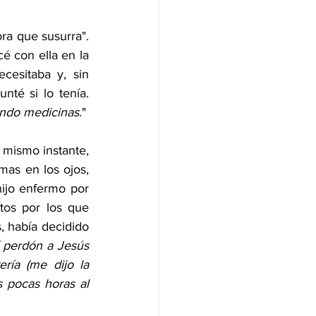
a que susurra". 
 con ella en la 
sitaba y, sin 
té si lo tenía. 
ndo medicinas
."
 mismo instante, 
as en los ojos, 
ijo enfermo por 
os por los que 
, había decidido 
 perdón a Jesús 
ría (me dijo la 
pocas horas al 