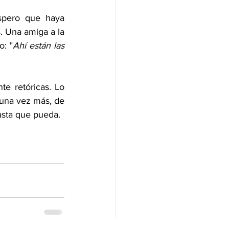
spero que haya 
 Una amiga a la 
o: "
Ahí están las 
e retóricas. Lo 
una vez más, de 
asta que pueda.