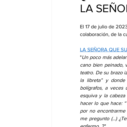
LA SEÑOR
El 17 de julio de 202
colaboración, de la c
LA SEÑORA QUE S
"
Un poco más adelante
cano bien peinado, v
teatro. De su brazo 
la libreta” y dond
bolígrafos, a veces 
esquiva y la cabeza 
hacer lo que hace: “
por no encontrarme c
me pregunto (...) ¿T
enfermo
...?"