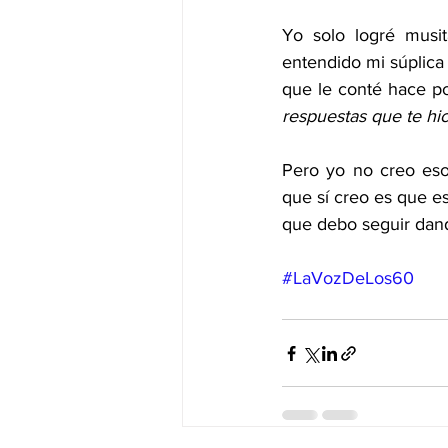
Yo solo logré musit
entendido mi súplica
que le conté hace po
respuestas que te hic
Pero yo no creo eso
que sí creo es que e
que debo seguir dand
#LaVozDeLos60