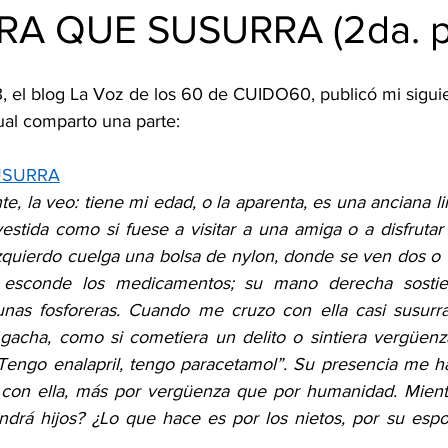
A QUE SUSURRA (2da. p
3, el blog La Voz de los 60 de CUIDO60, publicó mi sigui
ual comparto una parte:
USURRA
, la veo: tiene mi edad, o la aparenta, es una anciana li
estida como si fuese a visitar a una amiga o a disfrutar
izquierdo cuelga una bolsa de nylon, donde se ven dos o t
e esconde los medicamentos; su mano derecha sostie
unas fosforeras. Cuando me cruzo con ella casi susurra
gacha, como si cometiera un delito o sintiera vergüenz
Tengo enalapril, tengo paracetamol”. Su presencia me h
on ella, más por vergüenza que por humanidad. Mientras
endrá hijos? ¿Lo que hace es por los nietos, por su espos