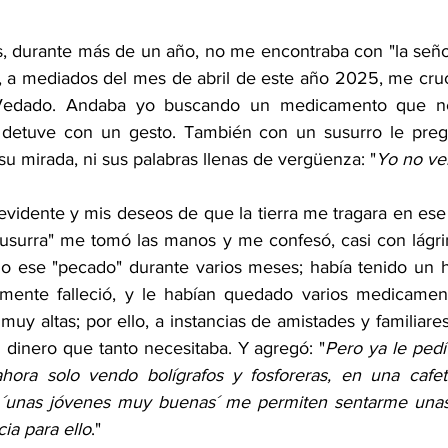
s, durante más de un año, no me encontraba con "la señor
, a mediados del mes de abril de este año 2025, me crucé
edado. Andaba yo buscando un medicamento que nece
a detuve con un gesto. También con un susurro le pregun
u mirada, ni sus palabras llenas de vergüenza: "
Yo no ve
evidente y mis deseos de que la tierra me tragara en ese
usurra" me tomó las manos y me confesó, casi con lágrim
o ese "pecado" durante varios meses; había tenido un h
lmente falleció, y le habían quedado varios medicament
y altas; por ello, a instancias de amistades y familiares
 dinero que tanto necesitaba. Y agregó: "
Pero ya le pedí
hora solo vendo bolígrafos y fosforeras, en una cafete
 ´unas jóvenes muy buenas´ me permiten sentarme unas 
cia para ello
."