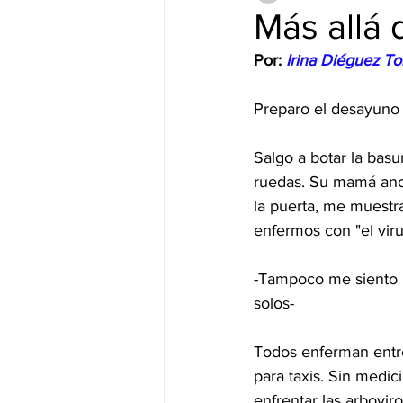
Más allá 
Por:
Irina Diéguez To
Preparo el desayuno (
Salgo a botar la basu
ruedas. Su mamá anci
la puerta, me muestr
enfermos con "el viru
-Tampoco me siento bi
solos-
Todos enferman entre
para taxis. Sin medic
enfrentar las arboviro