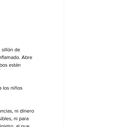
 sillón de 
nflamado. Abre 
bos están 
 los niños 
cias, ni dinero 
bles, ni para 
nistro, al que 