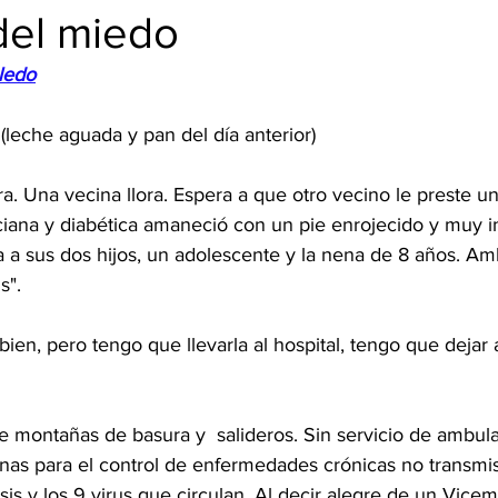
del miedo
ledo
leche aguada y pan del día anterior)
ra. Una vecina llora. Espera a que otro vecino le preste un
ana y diabética amaneció con un pie enrojecido y muy i
a a sus dos hijos, un adolescente y la nena de 8 años. Am
s".
en, pero tengo que llevarla al hospital, tengo que dejar a
 montañas de basura y  salideros. Sin servicio de ambulan
inas para el control de enfermedades crónicas no transmisi
sis y los 9 virus que circulan. Al decir alegre de un Vicemi