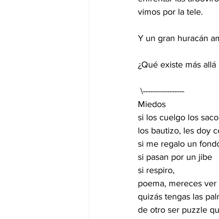
vimos por la tele.
Y un gran huracán ame
¿Qué existe más all
 \-----------------
Miedos
si los cuelgo los saco
los bautizo, les doy c
si me regalo un fond
si pasan por un jibe
si respiro,
poema, mereces ver l
quizás tengas las pa
de otro ser puzzle qu