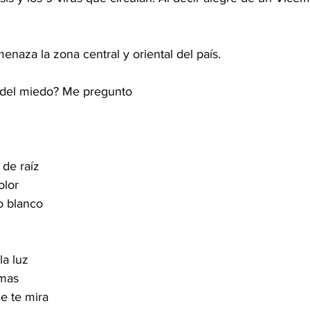
naza la zona central y oriental del país.
á del miedo? Me pregunto
 de raíz
olor
o blanco
a luz
lmas
e te mira