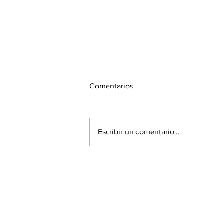
Comentarios
Escribir un comentario...
¿Quién me paga mi pensión?
Un proyecto de