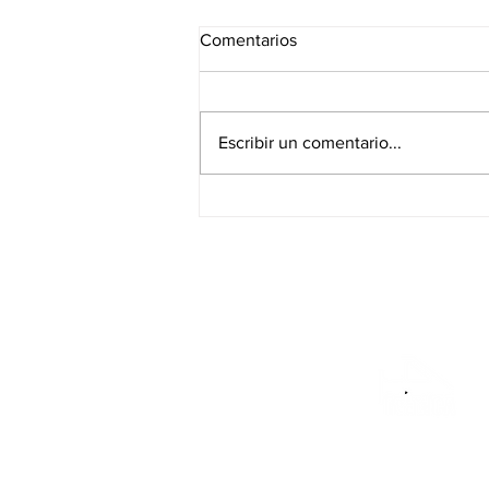
Comentarios
Escribir un comentario...
¡YO SÍ ME SIENTO
ORGULLOSA DE NUESTROS
ESTUDIANTES
UNIVERSITARIOS!
Un proyecto de