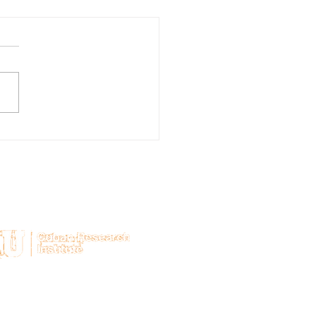
SEÑORA QUE SUSURRA
n el apoyo de: