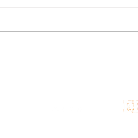
LA 
"REVOLUCIÓN DE LOS
HUMILDES, CON LOS
HUMILDES Y PARA LOS
HUMILDES" A UNA PATRIA
QUE SE DESANGRA.
Para más información:
:
Co
contacto@cuido60.com