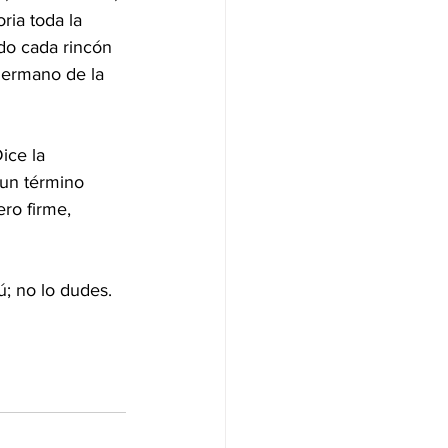
ria toda la 
ido cada rincón 
hermano de la 
ice la 
 un término 
ero firme, 
ú; no lo dudes.