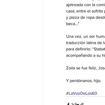
ajetreada con la comi
casa, entre el sofrito
y pieza de ropa desd
beca..."
Una vez, un ser huma
traducción latina de 
para definirlo: “Staba
acompañando a su hijo
Zoila se fue feliz, J
Y perdónanos, hijo.
#LaVozDeLos60