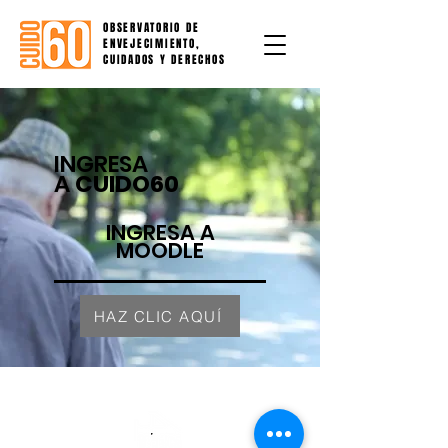
OBSERVATORIO DE
ENVEJECIMIENTO,
CUIDADOS Y DERECHOS
INGRESA
A
CUIDO60
INGRESA A
MOODLE
HAZ CLIC AQUÍ
Un proyecto de: