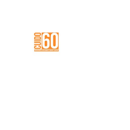
En esta sección encontrarás cápsulas de video
del proyecto Cuidar a quien cuida (UST Chile,
2023), con herramientas prácticas y
experiencias reales para apoyar a quienes
desempeñan labores de cuidado. Estos
contenidos abordan temas como el manejo
conductual, el bienestar del cuidador, la
corresponsabilidad y el cuidado de personas
mayores, y están pensados para ser útiles,
cercanos y aplicables en el día a día.
TRANSFERMÓVIL
Video tutorial
Ver tutorial