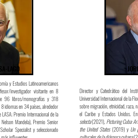
SA-LAGO
JOR
nomía y Estudios Latinoamericanos
Director y Catedrático del Inst
fesor/investigador visitante en 8
Universidad Internacional de la Fl
de 96 libros/monografías y 318
sobre migración, etnicidad, raza, 
n 8 idiomas en 34 países, alrededor
el Caribe y Estados Unidos. E
e LASA; Premio Internacional de la
selecta
(2021),
Picturing Cuba: Art
n Nelson Mandela), Premio Senior
the United States
(2019) y
Un p
Scholar Specialist y seleccionado
culturales de la diáspora cubana
(2
 más influyentes.