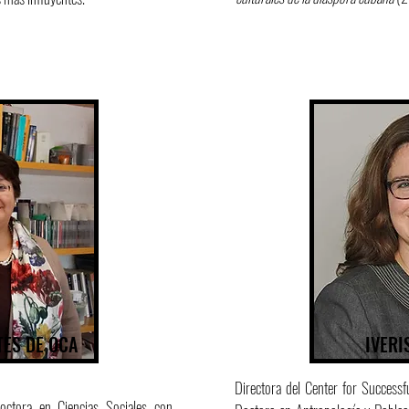
ES DE OCA
IVERI
Directora del Center for Successf
octora en Ciencias Sociales con