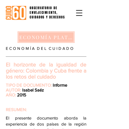
OBSERVATORIO DE
ENVEJECIMIENTO,
CUIDADOS Y DERECHOS
ECONOMÍA PLATEADA Y ECONOMÍA DEL CUIDADO
E C O N O M Í A D E L C U I D A D O
El horizonte de la igualdad de
género: Colombia y Cuba frente a
los retos del cuidado
TIPO DE DOCUMENTO:
Informe
AUTOR:
Isabel Saéz
AÑO:
2015
RESUMEN:
El presente documento aborda la
experiencia de dos países de la región