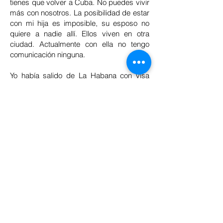
tienes que volver a Cuba. No puedes vivir
más con nosotros. La posibilidad de estar
con mi hija es imposible, su esposo no
quiere a nadie allí. Ellos viven en otra
ciudad. Actualmente con ella no tengo
comunicación ninguna.
Yo había salido de La Habana con visa
porque había pedido el permiso de
entrada a Norteamérica con la ciudadanía
española desde la misma España, no
desde Cuba y me lo concedieron por tres
meses. En Estados Unidos me quedé
hasta que me entregaron los documentos
necesarios para estar legal allí. El
gobierno norteamericano me otorgó una
ayuda monetaria y el seguro médico. Con
ese dinero vivo. Volví a Cuba, pero no me
quedé definitivamente. Es imposible,
antes vivía de rentarle habitaciones a
extranjeros, pero ahora no hay turismo.