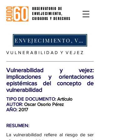
OBSERVATORIO DE
ENVEJECIMIENTO,
CUIDADOS Y DERECHOS
ENVEJECIMIENTO, VULNERABILIDAD Y VEJEZ
V U L N E R A B I L I D A D Y V E J E Z
Vulnerabilidad y vejez:
implicaciones y orientaciones
epistémicas del concepto de
vulnerabilidad
TIPO DE DOCUMENTO:
Artículo
AUTOR:
Oscar Osorio Pérez
AÑO:
2017
RESUMEN:
La vulnerabilidad refiere al riesgo de ser