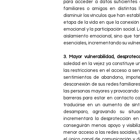
para acceder a datos suficientes 
familiares o amigos en distintas l
disminuir los vínculos que han estab
etapa de la vida en que la conexión 
emocional y la participación social.
aislamiento emocional, sino que ta
esenciales, incrementando su vulnera
3. Mayor vulnerabilidad, desprotec
soledad en la vejez ya constituye 
las restricciones en el acceso a ser
sentimientos de abandono, impote
desconexión de sus redes familiare
las personas mayores y provocando 
barreras para estar en contacto c
traducirse en un aumento de sínt
desamparo, agravando su situac
incrementará la desprotección e
conseguirán menos apoyo y visibili
menor acceso a las redes sociales, 
el único canal de comunicación y d