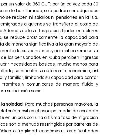
 por un valor de 360 CUP, por única vez cada 30
como le han llamado, solo podrán ser adquiridos
 se reciben ni salarios ni pensiones en la isla.
 emigradas a quienes se transfiere el costo de
a Además de los altos precios fijados en dólares
s, se reduce drásticamente la capacidad para
a de manera significativa a la gran mayoría de
camente de sus pensiones y no reciben remesas u
a de los pensionados en Cuba perciben ingresos
cubrir necesidades básicas, mucho menos para
ultado, se dificulta su autonomía económica, así
al y familiar, limitando su capacidad para contar
ar trámites y comunicarse de manera fluida y
ra su inclusión social.
 la soledad:
Para muchas personas mayores, la
elefonía móvil es el principal medio de contacto
te en un país con una altísima tasa de migración
ísicas son a menudo restringidas por barreras de
ública o fragilidad económica. Las dificultades