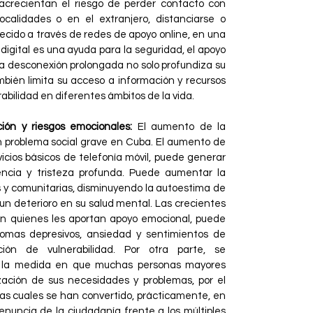
acrecientan el riesgo de perder contacto con
ocalidades o en el extranjero, distanciarse o
lecido a través de redes de apoyo online, en una
digital es una ayuda para la seguridad, el apoyo
 La desconexión prolongada no solo profundiza su
mbién limita su acceso a información y recursos
bilidad en diferentes ámbitos de la vida.
ción y riesgos emocionales:
El aumento de la
un problema social grave en Cuba. El aumento de
vicios básicos de telefonía móvil, puede generar
ncia y tristeza profunda. Puede aumentar la
s y comunitarias, disminuyendo la autoestima de
un deterioro en su salud mental. Las crecientes
on quienes les aportan apoyo emocional, puede
omas depresivos, ansiedad y sentimientos de
ión de vulnerabilidad. Por otra parte, se
n la medida en que muchas personas mayores
zación de sus necesidades y problemas, por el
las cuales se han convertido, prácticamente, en
enuncia de la ciudadanía frente a los múltiples