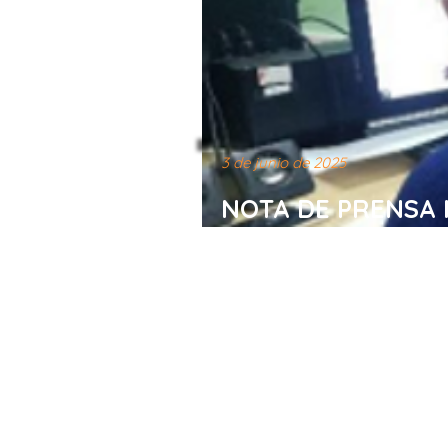
3 de junio de 2025
NOTA DE PRENSA 
Aumenta la brecha 
social y las vulne
libertad de inform
las comunicacione
mayores en Cuba