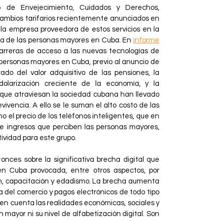
o de Envejecimiento, Cuidados y Derechos,
 cambios tarifarios recientemente anunciados en
 la empresa proveedora de estos servicios en la
ida de las personas mayores en Cuba. En
informe
arreras de acceso a las nuevas tecnologías de
ersonas mayores en Cuba, previo al anuncio de
ado del valor adquisitivo de las pensiones, la
 dolarización creciente de la economía, y la
is que atraviesan la sociedad cubana han llevado
vivencia. A ello se le suman el alto costo de las
omo el precio de los teléfonos inteligentes, que en
 e ingresos que perciben las personas mayores,
ividad para este grupo.
onces sobre la significativa brecha digital que
n Cuba provocada, entre otros aspectos, por
ón, capacitación y edadismo. La brecha aumenta
 del comercio y pagos electrónicos de todo tipo
n en cuenta las realidades económicas, sociales y
n mayor ni su nivel de alfabetización digital. Son