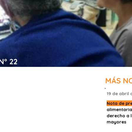
N° 22
digital, la exclusión
MÁS N
raciones al derecho a la
19 de abril
ación y accesibilidad a
Nota de pr
s para las personas
alimentaria
derecho a l
mayores