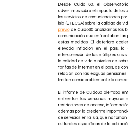
Desde Cuido 60, el Observatori
advertimos sobre el impacto de los
los servicios de comunicaciones por
isla (ETECSA) sobre la calidad de v
previo
de Cuido60 analizamos las b
comunicación que enfrentaban las p
estas medidas. El deterioro aceler
elevada inflación en el país, la
interconexión de las múltiples cris
la calidad de vida a niveles de sobre
tarifas de internet en el país, así c
relación con las exiguas pensiones
limitan considerablemente la conect
El informe de Cuido60 alertaba ent
enfrentan las personas mayores e
restricciones de acceso, informaci
además por la creciente importancia
de servicios en la isla, que no toma
culturales específicas de la població