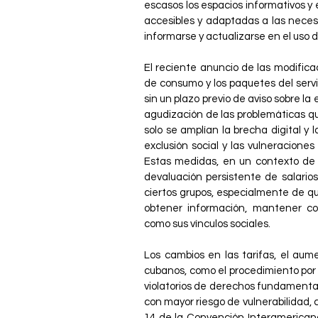
escasos los espacios informativos y
accesibles y adaptadas a las neces
informarse y actualizarse en el uso 
El reciente anuncio de las modificac
de consumo y los paquetes del servi
sin un plazo previo de aviso sobre l
agudización de las problemáticas q
solo se amplían la brecha digital y
exclusión social y las vulneracione
Estas medidas, en un contexto de a
devaluación persistente de salario
ciertos grupos, especialmente de q
obtener información, mantener com
como sus vínculos sociales.
Los cambios en las tarifas, el aume
cubanos, como el procedimiento por e
violatorios de derechos fundamentale
con mayor riesgo de vulnerabilidad, 
14 de la Convención Interamerican