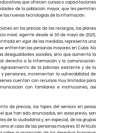
 educativos que ofrecen cursos o capacitaciones
idades de la población mayor, que les permitan
de las nuevas tecnologías de la información.
iones en los precios de las recargas, los planes
cio móvil, vigente desde el 30 de mayo de 2025,
a entrada en vigor de las medidas, representa una
ue enfrentan las personas mayores en Cuba. No
 las desigualdades sociales, sino que aumenta la
s al derecho a la información y la comunicación.
gravamiento de la policrisis existente y de la
s y pensiones, incrementan la vulnerabilidad de
uienes cuentan con recursos muy limitados para
unicación con familiares e instituciones, así
nto de precios, los topes del servicio en pesos
l que han sido anunciados, sin aviso previo, son
s de la ciudadanía y, en especial, de los grupos
como el caso de las personas mayores. El Artículo
a sobre la protección de los derechos humanos