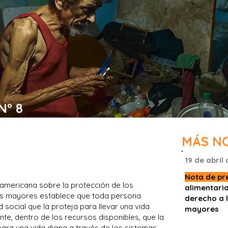
N° 8
retrasos en el pago de
MÁS N
as personas mayores
19 de abril
Nota de pr
eramericana sobre la protección de los
alimentaria
s mayores establece que toda persona
derecho a 
social que la proteja para llevar una vida
mayores
e, dentro de los recursos disponibles, que la
ara una vida digna a través de los sistemas