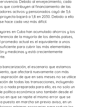
ervivencia. Debido al envejecimiento, cada
s que contribuyen al financiamiento de las
jadores activos y pensionados cayó de 3,6
 proyecta bajará a 1,8 en 2030. Debido a ello
se hace cada vez más difícil.
ayores en Cuba han acumulado ahorros y los
ferencia de la mayoría de los demás países,
l promedio actual es el equivalente a unos
uficiente para cubrir las más elementales
ón y medicinas y está crecientemente
nte.
a bancarización, el escenario que estamos
iento, que afectará nuevamente con más
aspiración de que en seis meses no se utilice
ización de todas las transacciones, incluyendo
co o nada preparada para ello, es no solo un
de política económica sino también desde el
enso en que se repite el mismo error que se
a puesto en marcha sin previo aviso, en un
iciones mínimas necesarias para reducir los