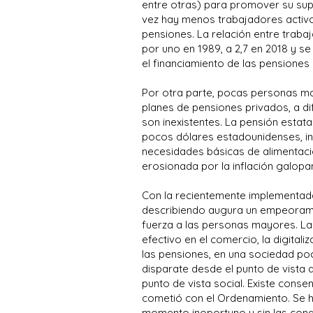
entre otras) para promover su sup
vez hay menos trabajadores activo
pensiones. La relación entre traba
por uno en 1989, a 2,7 en 2018 y se
el financiamiento de las pensiones 
Por otra parte, pocas personas m
planes de pensiones privados, a di
son inexistentes. La pensión estata
pocos dólares estadounidenses, ins
necesidades básicas de alimentaci
erosionada por la inflación galopa
Con la recientemente implementad
describiendo augura un empeoram
fuerza a las personas mayores. La 
efectivo en el comercio, la digital
las pensiones, en una sociedad po
disparate desde el punto de vista 
punto de vista social. Existe cons
cometió con el Ordenamiento. Se h
momento inoportuno y sin las cond