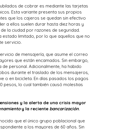
bilados de cobrar es mediante las tarjetas
icos. Esta variante presenta sus propios
tes que los cajeros se quedan sin efectivo
er a ellos suelen durar hasta diez horas y
o de la ciudad por razones de seguridad.
a estado limitado, por lo que aquellos que no
e servicio.
 servicio de mensajería, que asume el correo
s mayores que están encamados. Sin embargo,
ta de personal. Adicionalmente, ha habido
obos durante el traslado de los mensajeros,
ie o en bicicleta. En días pasados los pagos
y 20 pesos, lo cual también causó molestias
pensiones y la alerta de una crisis mayor
enamiento
y la reciente
bancarización
.
ocido que el único grupo poblacional que
espondiente a los mayores de 60 años. Sin