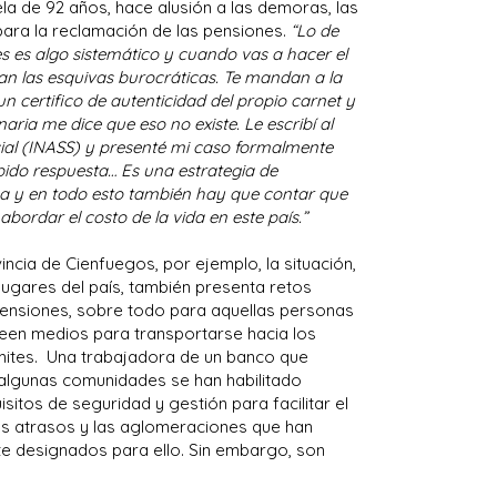
la de 92 años, hace alusión a las demoras, las
 para la reclamación de las pensiones.
“Lo de
es es algo sistemático y cuando vas a hacer el
n las esquivas burocráticas. Te mandan a la
un certifico de autenticidad del propio carnet y
naria me dice que eso no existe. Le escribí al
cial (INASS) y presenté mi caso formalmente
ibido respuesta… Es una estrategia de
ba y en todo esto también hay que contar que
bordar el costo de la vida en este país.”
incia de Cienfuegos, por ejemplo, la situación,
s lugares del país, también presenta retos
pensiones, sobre todo para aquellas personas
een medios para transportarse hacia los
ámites. Una trabajadora de un banco que
 algunas comunidades se han habilitado
itos de seguridad y gestión para facilitar el
os atrasos y las aglomeraciones que han
te designados para ello. Sin embargo, son