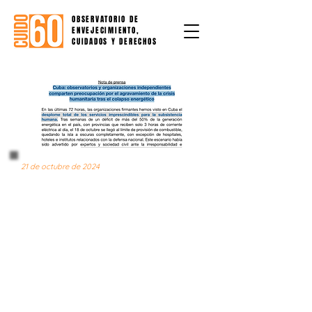
OBSERVATORIO DE
ENVEJECIMIENTO,
CUIDADOS Y DERECHOS
21 de octubre de 2024
NOTA DE PRENSA N° 15
Cuba: observatorios y
organizaciones
independientes comparten
preocupación por el
agravamiento de la crisis