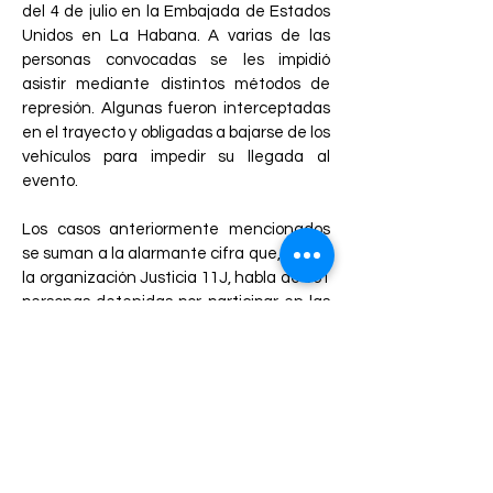
del 4 de julio en la Embajada de Estados
Unidos en La Habana. A varias de las
personas convocadas se les impidió
asistir mediante distintos métodos de
represión. Algunas fueron interceptadas
en el trayecto y obligadas a bajarse de los
vehículos para impedir su llegada al
evento.
Los casos anteriormente mencionados
se suman a la alarmante cifra que, según
la organización Justicia 11J, habla de 361
personas detenidas por participar en las
manifestaciones del 11J y que aún
permanecen privadas de la libertad. La
mayoría de ellas han sido condenadas en
juicios sin garantías mínimas y bajo
cargos manipulados políticamente.
Ante esta coyuntura, instamos a los