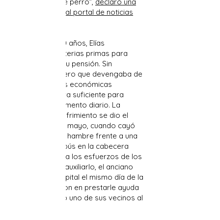
Vivió una vida de perro”,
declaró una
fuente anónima al portal de noticias
Cubanet
.
A sus más de 80 años, Elías
recolectaba materias primas para
complementar su pensión. Sin
embargo, el dinero que devengaba de
esas actividades económicas
informales no era suficiente para
asegurarle el alimento diario. La
cumbre de su sufrimiento se dio el
pasado día 3 de mayo, cuando cayó
desmayado por hambre frente a una
parada de autobús en la cabecera
provincial. Pese a los esfuerzos de los
presentes para auxiliarlo, el anciano
“murió en el hospital el mismo día de la
caída. Demoraron en prestarle ayuda
médica”, declaró uno de sus vecinos al
citado medio.