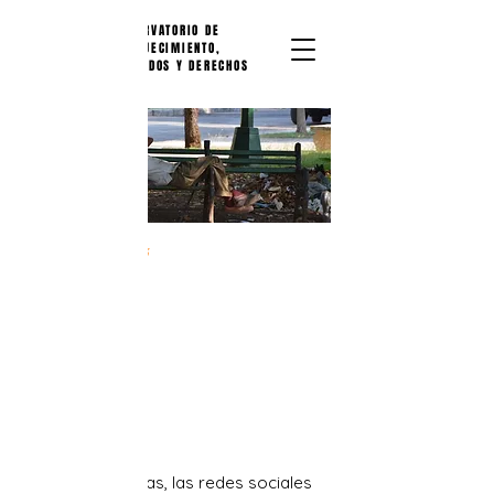
OBSERVATORIO DE
ENVEJECIMIENTO,
CUIDADOS Y DERECHOS
26 de mayo de 2023
NOTA DE PRENSA N° 5
El desfallecimiento en la vía
pública como síntoma de
inseguridad alimentaria
para los adultos mayores
Hace algunos días, las redes sociales