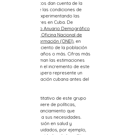
Casos como estos dan cuenta de la
precarización de las condiciones de
vida que están experimentando las
personas mayores en Cuba. De
acuerdo al
último Anuario Demográfico
publicado por la Oficina Nacional de
Estadística e Información (ONEI)
, en
2020, el 21.6 por ciento de la población
cubana tenía 60 años o más. Cifras más
recientes confirman las estimaciones
relacionadas con el incremento de este
grupo, que se espera represente un
tercio de la población cubana antes del
2050.
El aumento cuantitativo de este grupo
poblacional requiere de políticas,
programas y financiamiento que
permita atender a sus necesidades.
Una mayor inversión en salud y
programas de cuidados, por ejemplo,