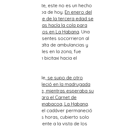
Lamentablemente, este no es un hecho
aislado en la Cuba de hoy.
En enero del
año 2021, hombre de la tercera edad se
desmayó mientras hacía la cola para
comprar alimentos en La Habana
. Una
vez más, los presentes socorrieron al
anciano que, a falta de ambulancias y
vehículos policiales en la zona, fue
trasladado en un bicitaxi hacia el
hospital.
Un año más tarde
,
se supo de otro
individuo que falleció en la madrugada
del 17 de octubre, mientras esperaba su
turno en la fila para el Carnet de
Identidad en Guanabacoa, La Habana
.
En esa ocasión, el cadáver permaneció
en el lugar varias horas, cubierto solo
con un nylon y frente a la vista de los
transeúntes.