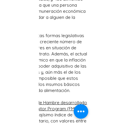
voluntarios”, para que una persona
pueda recibir remuneración económica
a cambio de cuidar a alguien de la
tercera edad.
No obstante, estas formas legislativas
no solucionan el creciente número de
personas mayores en situación de
abandono o maltrato. Además, el actual
contexto económico en que la inflación
ha mermado el poder adquisitivo de las
familias cubanas y, aún más el de los
ancianos, hace imposible que estos
puedan adquirir los insumos básicos
para su adecuada alimentación.
Según el
Mapa de Hambre desarrollado
por el Food Monitor Program (FMP)
, en
Cuba existe un bajísimo índice de
consumo alimentario, con valores entre
8,5- 12,8 en promedio, unido a una