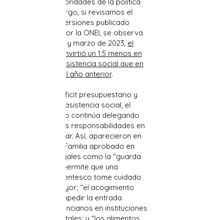
debieran ser prioridades de la política
social. Sin embargo, si revisamos el
apartado de inversiones publicado
recientemente por la ONEI, se observa
que entre enero y marzo de 2023,
el
Estado cubano invirtió un 1.5 menos en
salud pública y asistencia social que en
igual período del año anterior
.
Para suplir el déficit presupuestario y
los recortes de asistencia social, el
gobierno cubano continúa delegando
cada vez más las responsabilidades en
el entorno familiar. Así, aparecieron en
el Código de la Familia aprobado en
2022, figuras legales como la “guarda
de hecho”, que permite que una
persona sin parentesco tome cuidado
de un adulto mayor; “el acogimiento
familiar”, para impedir la entrada
forzosa de los ancianos en instituciones
de cuidado estatales; y “los alimentos