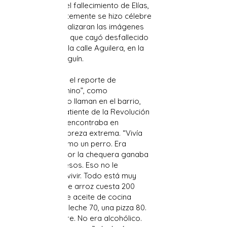
dieron cuenta del fallecimiento de Elías,
anciano que tristemente se hizo célebre
luego de que viralizaran las imágenes
del momento en que cayó desfallecido
por inanición en la calle Aguilera, en la
provincia de Holguín.
De acuerdo con el reporte de
conocidos, “El chino”, como
cariñosamente lo llaman en el barrio,
era un ex combatiente de la Revolución
de 1959, que se encontraba en
condición de pobreza extrema. “Vivía
solo, botado como un perro. Era
combatiente y por la chequera ganaba
más de 3.000 pesos. Eso no le
alcanzaba para vivir. Todo está muy
caro. Una libra de arroz cuesta 200
pesos, un litro de aceite de cocina
1.200, un litro de leche 70, una pizza 80.
Él pasaba hambre. No era alcohólico.