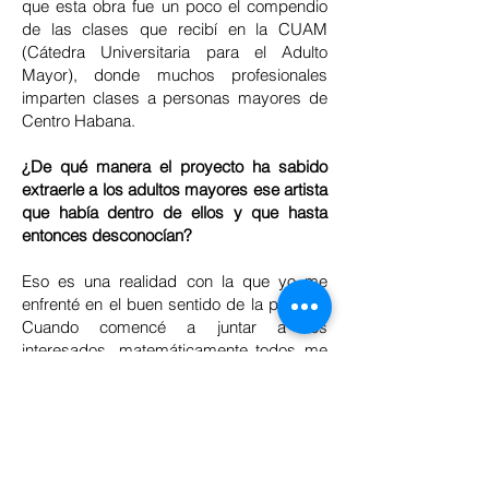
que esta obra fue un poco el compendio
de las clases que recibí en la CUAM
(Cátedra Universitaria para el Adulto
Mayor), donde muchos profesionales
imparten clases a personas mayores de
Centro Habana.
¿De qué manera el proyecto ha sabido
extraerle a los adultos mayores ese artista
que había dentro de ellos y que hasta
entonces desconocían?
Eso es una realidad con la que yo me
enfrenté en el buen sentido de la palabra.
Cuando comencé a juntar a los
interesados, matemáticamente todos me
contestaban lo mismo: “¡Ah no profe! ¡Yo
no voy a poder porque nunca he hecho
teatro!” Los miraba fijo a los ojos y les
contestaba: “¡Escucha bien! Tú nunca has
hecho teatro, pero ahora vas a hacer
teatro”. Se quedaban desconcertados.