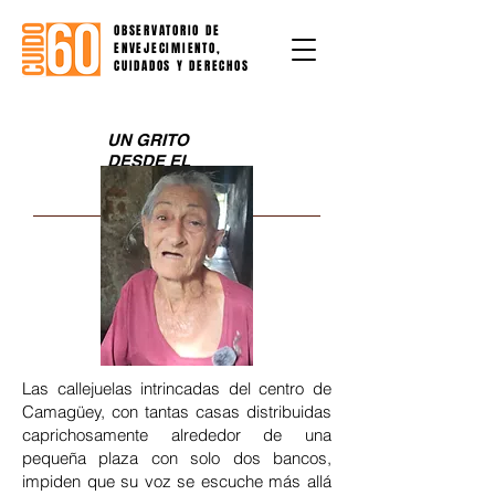
OBSERVATORIO DE
ENVEJECIMIENTO,
CUIDADOS Y DERECHOS
UN GRITO
DESDE EL
SILENCIO
ISORA Y BERTA
Presentación de serie
testimonial especial
Las callejuelas intrincadas del centro de
Camagüey, con tantas casas distribuidas
caprichosamente alrededor de una
pequeña plaza con solo dos bancos,
impiden que su voz se escuche más allá