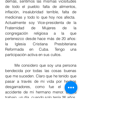
demás, sentimos las mismas vicisitudes
de todo el pueblo: falta de alimentos,
inflación, insalubridad terrible, falta de
medicinas y todo lo que hoy nos afecta.
Actualmente soy Vice-presidenta de la
Fraternidad de Mujeres de la
congregación religiosa a la que
pertenezco desde hace más de 20 años:
la Iglesia Cristiana Presbiteriana
Reformada en Cuba. Tengo una
participación activa en sus cultos.
Me considero que soy una persona
bendecida por todas las cosas buenas
que me suceden. Claro que he tenido que
pasar a través de mi vida por hechos
desgarradores, como fue el terrible
accidente de mi hermano menor. En su
trabajo, un día, cuando solo tenía 26 años,
se recostó a una grúa que tocó unos
cables de alta tensión. El impacto eléctrico
lo alcanzó y le salió por las piernas. En el