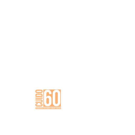
Cátedra universitaria: Opción para
mejorar la calidad de vida del adulto
mayor en Granma-Cuba
TIPO DE DOCUMENTO:
Artículo académico
AUTOR:
Gladys Hernández - Romero & Annia
Salazar - Heredia
AÑO:
2020
ORGANIZACIÓN:
-----
VER MÁS
C A L I D A D D E V I D A
El envejecimiento, la vejez y la calidad
de vida: ¿éxito o dificultad?
TIPO DE DOCUMENTO:
Artículo académico
AUTOR:
Teresita de Jesús Martínez Pérez,
Caridad María González Aragón, Gisela
Castellón León & Belkis González Aguiar
AÑO:
2018
ORGANIZACIÓN:
-----
VER MÁS