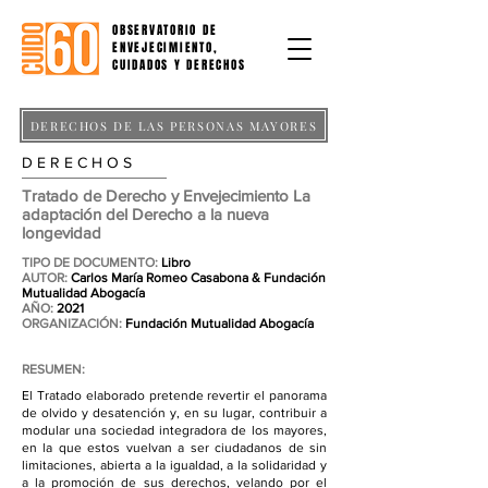
OBSERVATORIO DE
ENVEJECIMIENTO,
CUIDADOS Y DERECHOS
DERECHOS DE LAS PERSONAS MAYORES
D E R E C H O S
Tratado de Derecho y Envejecimiento La
adaptación del Derecho a la nueva
longevidad
TIPO DE DOCUMENTO:
Libro
AUTOR:
Carlos María Romeo Casabona & Fundación
Mutualidad Abogacía
AÑO:
2021
ORGANIZACIÓN:
Fundación Mutualidad Abogacía
RESUMEN:
El Tratado elaborado pretende revertir el panorama
de olvido y desatención y, en su lugar, contribuir a
modular una sociedad integradora de los mayores,
en la que estos vuelvan a ser ciudadanos de sin
limitaciones, abierta a la igualdad, a la solidaridad y
a la promoción de sus derechos, velando por el