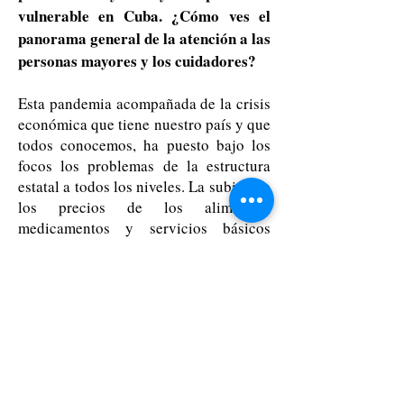
vulnerable en Cuba. ¿Cómo ves el
panorama general de la atención a las
personas mayores y los cuidadores?
Esta pandemia acompañada de la crisis
económica que tiene nuestro país y que
todos conocemos, ha puesto bajo los
focos los problemas de la estructura
estatal a todos los niveles. La subida de
los precios de los alimentos,
medicamentos y servicios básicos
como el agua, la electricidad y la
canasta básica, acompañado además
del cambio de moneda hacen que al
final de mes sus pensiones no les
alcancen para mucho, ni siquiera para
alimentarse dignamente. Otres ni
siquiera tienen familias, ni pensión ni
trabajadorxs sociales que les atiendan.