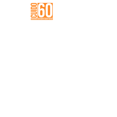
en términos de cuidado y bienestar. Cuba
se encuentra, por un lado, entre los países
más envejecidos de América Latina y el
Caribe y, por otro, en medio de una crisis
económica, agravada por el impacto de la
pandemia de covid-19.
REFERENCIA APA:
Acosta González, E. (2020). Crisis de
cuidados, envejecimiento y políticas de
bienestar en Cuba.
DESCARGAR DOCUMENTO
MÁS DOCUMENTOS
Crisis de cuidados, envejecimiento y
políticas de bienestar en Cuba