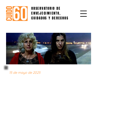
OBSERVATORIO DE
ENVEJECIMIENTO,
CUIDADOS Y DERECHOS
15 de mayo de 2025
NOTA DE PRENSA N° 21
Patrón de acoso y
hostigamiento a madres de
personas disidentes o
privadas de libertad por
razones políticas: entre la