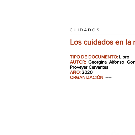
C U I D A D O S
Los cuidados en la 
TIPO DE DOCUMENTO:
Libro
AUTOR:
Georgina Alfonso Gonz
Proveyer Cervantes
AÑO:
2020
ORGANIZACIÓN:
----
Un proyecto de