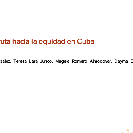
ruta hacia la equidad en Cuba
ález, Teresa Lara Junco, Magela Romero Almodovar, Dayma Ec
Para más información:
:
Co
contacto@cuido60.com