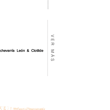
VER MÁS
hevarría León & Clotilde
n el apoyo de: