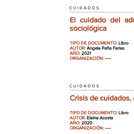
C U I D A D O S
El cuidado del ad
sociológica
TIPO DE DOCUMENTO:
Libro
AUTOR:
Angela Peña Farias
AÑO:
2021
ORGANIZACIÓN:
----
C U I D A D O S
Crisis de cuidados,
TIPO DE DOCUMENTO:
Libro
AUTOR:
Elaine Acosta
AÑO:
2020
ORGANIZACIÓN:
----