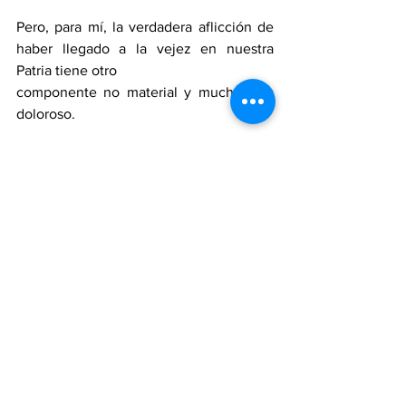
Pero, para mí, la verdadera aflicción de 
haber llegado a la vejez en nuestra 
Patria tiene otro
componente no material y mucho más 
doloroso.
Si al final de una vida llena de trabajo y 
sacrificio, tenemos que recurrir al apoyo 
de nuestros hijos para subsistir (estén 
dentro o fuera del país), queramos 
reconocerlo o no, sentimos vergüenza y 
bochorno.
Cuando vamos en contra de nuestros 
más sinceros principios de honradez y 
decoro y le pedimos a nuestros hijos o a 
nuestros nietos que callen su manera de 
pensar para que no se busquen 