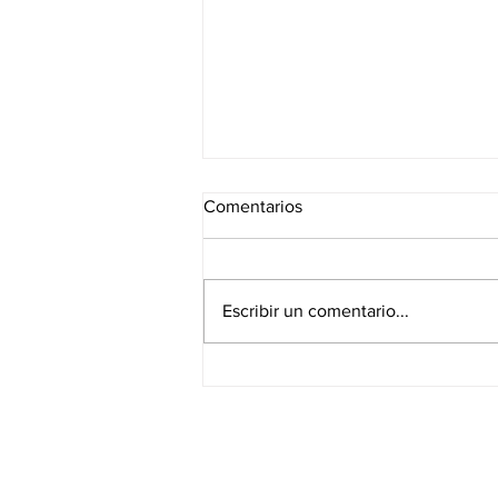
Comentarios
Escribir un comentario...
¿Quién me paga mi pensión?
Un proyecto de