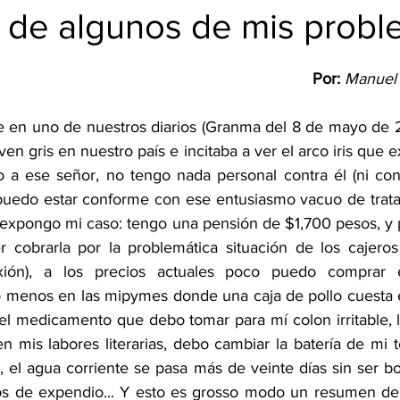
de algunos de mis probl
Por:
Manuel 
 en uno de nuestros diarios (Granma del 8 de mayo de 20
ven gris en nuestro país e incitaba a ver el arco iris que e
a ese señor, no tengo nada personal contra él (ni contr
uedo estar conforme con ese entusiasmo vacuo de tratar
 expongo mi caso: tengo una pensión de $1,700 pesos, y p
cobrarla por la problemática situación de los cajeros (
exión), a los precios actuales poco puedo comprar 
menos en las mipymes donde una caja de pollo cuesta en
el medicamento que debo tomar para mí colon irritable, 
n mis labores literarias, debo cambiar la batería de mi t
, el agua corriente se pasa más de veinte días sin ser 
tos de expendio... Y esto es grosso modo un resumen de