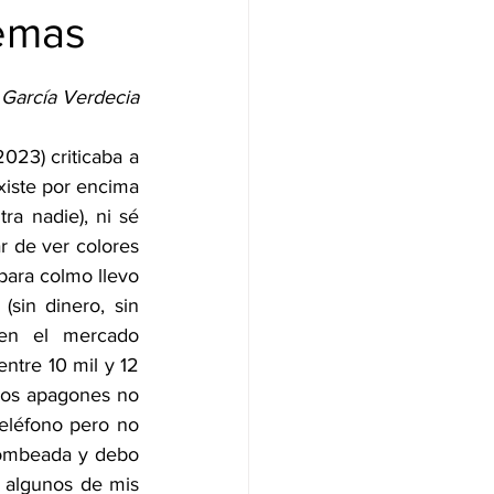
emas
García Verdecia
23) criticaba a 
xiste por encima 
a nadie), ni sé 
 de ver colores 
ara colmo llevo 
sin dinero, sin 
en el mercado 
tre 10 mil y 12 
los apagones no 
eléfono pero no 
bombeada y debo 
 algunos de mis 