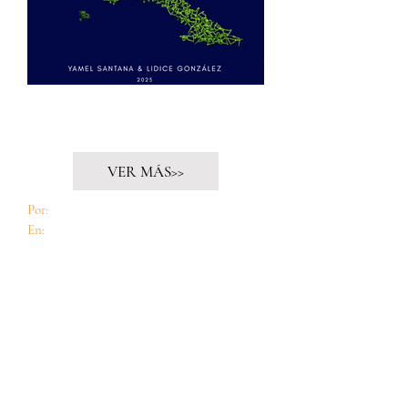
Capítulo Llegar a vieja en Cuba: ¿la última
carta de la baraja?
VER MÁS>>
Por:
Dr. Jorge González Arocha
En:
Cuba: La patria es un juguete roto