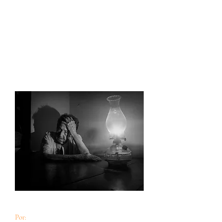
¡Trabajemos, aunque sea llorando!
Por:
Teresa Díaz Canals