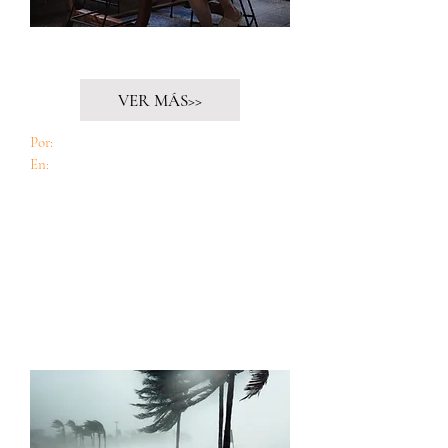
Dignidades
VER MÁS>>
Por:
Claudia Bernal
En:
Cuido60