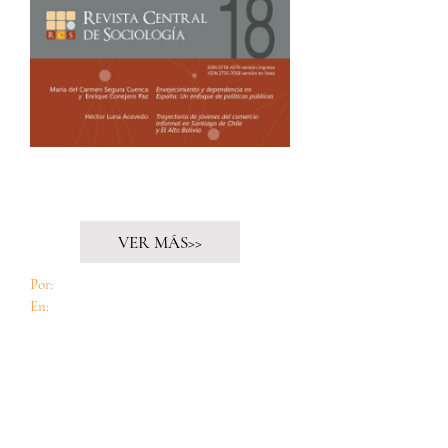
Especial "Discapacidad, cuidados y
envejecimiento"
VER MÁS>>
Por:
Elaine Acosta & Beatriz Revuelta
En:
Revista Central de Sociología