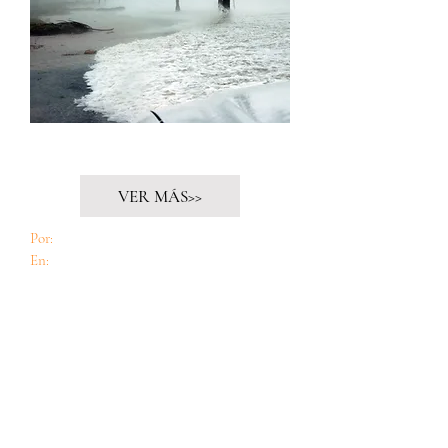
Hacer bien es un deber sencillo
VER MÁS>>
Por:
Teresa Díaz Canals
En:
Cuido60