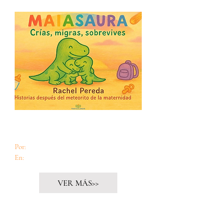
Ética y maternidad: Maiasaura Crías,
migras, sobrevives
Por:
Teresa Díaz Canals
En:
Fragmento de libro
VER MÁS>>