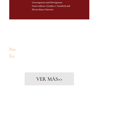
Impact of the Multifactorial Crisis on Food
Security, Care, and Quality of Life of Older
People in Cuba
Por:
Claudia González & Elaine Acosta
En:
Social Politics: International Studies in
Gender, State & Society, Volume 32
VER MÁS>>