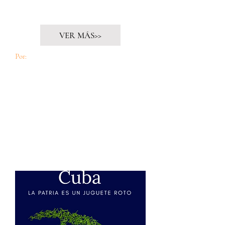
La mortalidad de los dioses
VER MÁS>>
Por:
Manuel González Nogueira, seguidor de
Cuido60