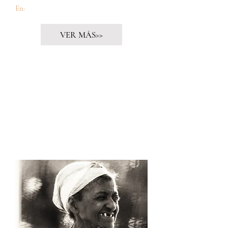
En:
Cuido60
VER MÁS>>