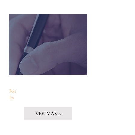
El edadismo, uno de los “ismos” a superar
Por:
Yoandy Izquierdo Toledo
En:
Centro de estudios Convivencia
VER MÁS>>