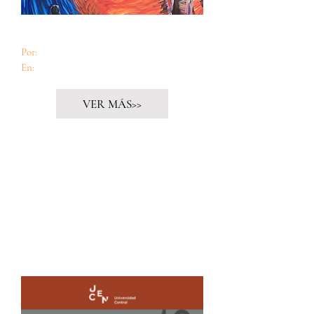
Salida de emergencia
Por:
Fidel Gómez Güell & Daniela Albelo Pérez
En:
Revista Convivencia
VER MÁS>>