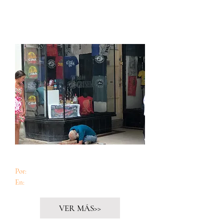
Los tiempos se acercan
Por:
Teresa Díaz Canals
En:
Cuido60
VER MÁS>>