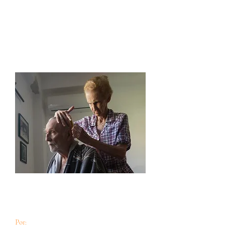
Las personas cuidadoras profesionales en el
sector domiliciario en Cuba: nuevas realidades
y desafíos.
Por:
Sigrid Magela Velázquez Zamora