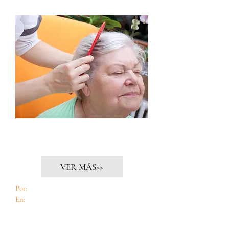
Chile envejece, pero nuestras narrativas aún
no
VER MÁS>>
Por:
Consuelo Estadella Guerra
En:
Cuido60