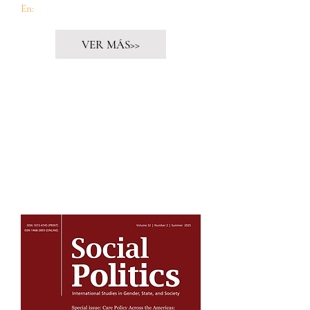
En:
Cuido60
VER MÁS>>