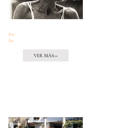
Conversaciones informales sobre la vejez
Por:
Teresa Díaz Canals
En:
Cuido60
VER MÁS>>