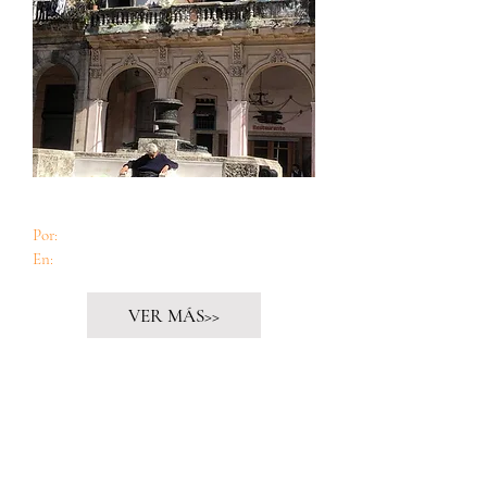
La vida de los demás
Por:
Teresa Díaz Canals
En:
Cuido60
VER MÁS>>