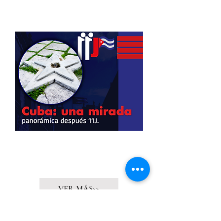
Crisis sistémica, profundización de
desigualdades sociales y ampliación del
patrón de vulnerabilidad social
VER MÁS>>
Por:
Elaine Acosta
En:
GAPAC AC