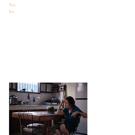
Por:
Teresa Díaz Canals
En:
Cuido60